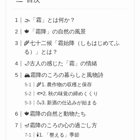
🌫️「霜」とは何か？
🍁「霜降」の自然の風景
🌾七十二候「霜始降（しもはじめてふ
る）」とは？
🌙古人の感じた「霜」の情緒
🏔️霜降のころの暮らしと風物詩
🌾1. 農作物の収穫と保存
🐟2. 秋の味覚の締めくくり
🍶3. 新酒の仕込みが始まる
🍁霜降の自然と動物たち
🪔霜降のころの心の過ごし方
🕯1. 「整える」季節