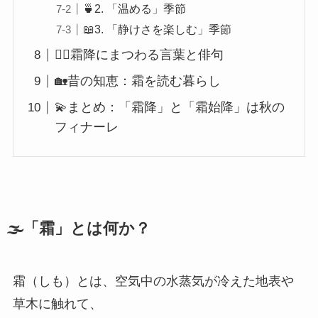
🍵2. 「温める」季節
📖3. 「静けさを楽しむ」季節
🧘‍♀️霜降にまつわる言葉と俳句
🏡昔の知恵：霜を読む暮らし
💫まとめ：「霜降」と「霜始降」は秋の
フィナーレ
🌫️「霜」とは何か？
霜（しも）とは、空気中の水蒸気が冷えた地表や
草木に触れて、