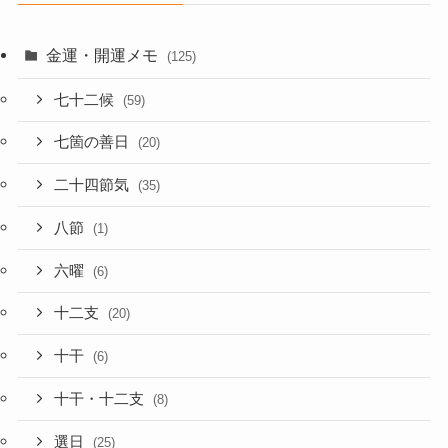
金運・開運メモ
(125)
七十二候
(59)
七箇の善日
(20)
二十四節気
(35)
八節
(1)
六曜
(6)
十二支
(20)
十干
(6)
十干・十二支
(8)
選日
(25)