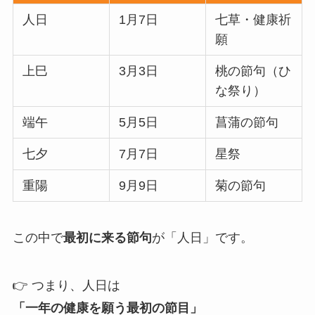
人日
1月7日
七草・健康祈
願
上巳
3月3日
桃の節句（ひ
な祭り）
端午
5月5日
菖蒲の節句
七夕
7月7日
星祭
重陽
9月9日
菊の節句
この中で
最初に来る節句
が「人日」です。
👉 つまり、人日は
「一年の健康を願う最初の節目」