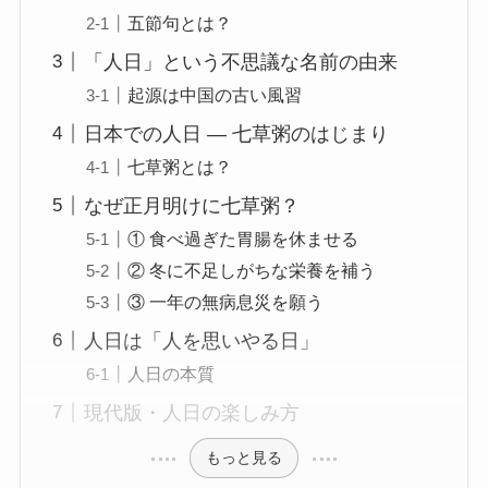
五節句とは？
「人日」という不思議な名前の由来
起源は中国の古い風習
日本での人日 ― 七草粥のはじまり
七草粥とは？
なぜ正月明けに七草粥？
① 食べ過ぎた胃腸を休ませる
② 冬に不足しがちな栄養を補う
③ 一年の無病息災を願う
人日は「人を思いやる日」
人日の本質
現代版・人日の楽しみ方
もっと見る