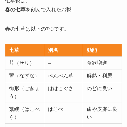
七草粥は、
春の七草
を刻んで入れたお粥。
春の七草は以下の7つです。
七草
別名
効能
芹（せり）
–
食欲増進
薺（なずな）
ぺんぺん草
解熱・利尿
御形（ごぎょ
ははこぐさ
のどに良い
う）
繁縷（はこべ
はこべ
歯や皮膚に良
ら）
い