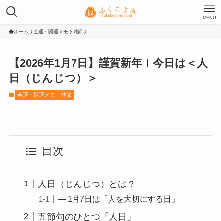
MENU
ホーム
金運・開運メモ
雑節
【2026年1月7日】謹賀新年！今日は＜人
日（じんじつ）＞
金運・開運メモ
雑節
目次
人日（じんじつ）とは？
― 1月7日は「人を大切にする日」
五節句のひとつ「人日」