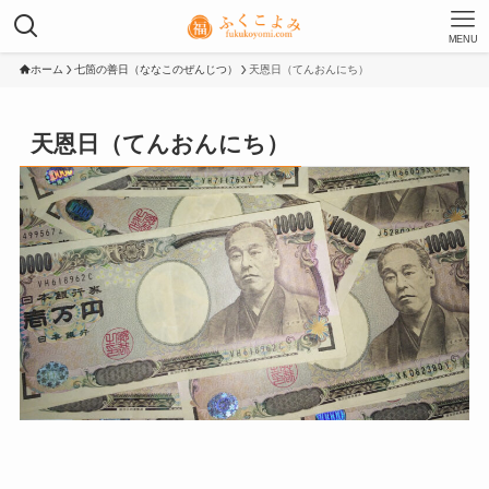
MENU
ホーム
七箇の善日（ななこのぜんじつ）
天恩日（てんおんにち）
天恩日（てんおんにち）