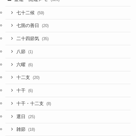
七十二候
(59)
七箇の善日
(20)
二十四節気
(35)
八節
(1)
六曜
(6)
十二支
(20)
十干
(6)
十干・十二支
(8)
選日
(25)
雑節
(18)