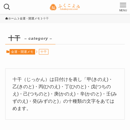
MENU
ホーム
金運・開運メモ
十干
十干
– category –
金運・開運メモ
十干
十干（じっかん）は日付けを表し「甲(きのえ)・
乙(きのと)・丙(ひのえ)・丁(ひのと)・戊(つちの
え)・己(つちのと)・庚(かのえ)・辛(かのと)・壬(み
ずのえ)・癸(みずのと)」の十種類の文字をあては
めます。