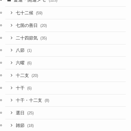
(125)
七十二候
(59)
七箇の善日
(20)
二十四節気
(35)
八節
(1)
六曜
(6)
十二支
(20)
十干
(6)
十干・十二支
(8)
選日
(25)
雑節
(18)